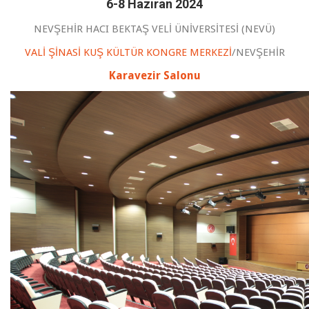
6-8 Haziran 2024
NEVŞEHİR HACI BEKTAŞ VELİ ÜNİVERSİTESİ (NEVÜ)
VALİ ŞİNASİ KUŞ KÜLTÜR KONGRE MERKEZİ
/NEVŞEHİR
Karavezir Salonu