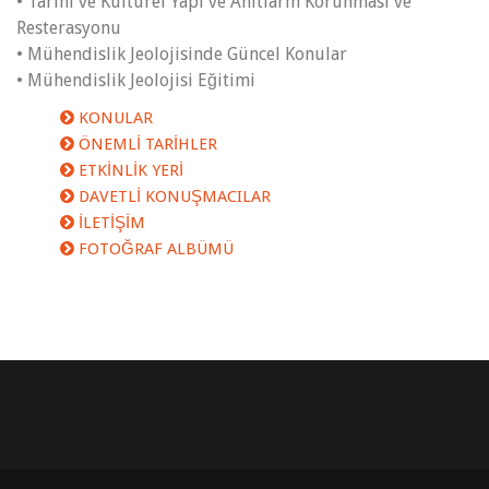
• Tarihi ve Kültürel Yapı ve Anıtların Korunması ve
Resterasyonu
• Mühendislik Jeolojisinde Güncel Konular
• Mühendislik Jeolojisi Eğitimi
KONULAR
ÖNEMLİ TARİHLER
ETKİNLİK YERİ
DAVETLİ KONUŞMACILAR
İLETİŞİM
FOTOĞRAF ALBÜMÜ