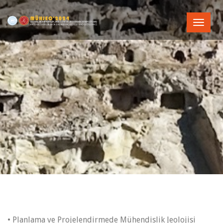
Toggle
naviga
• Planlama ve Projelendirmede Mühendislik Jeolojisi